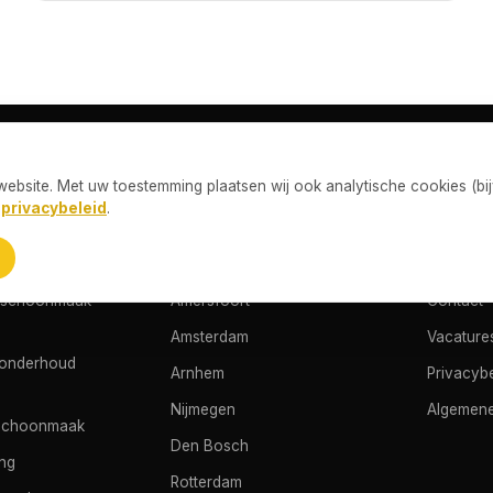
bsite. Met uw toestemming plaatsen wij ook analytische cookies (bij
N
WERKGEBIED
BEECLE
s
privacybeleid
.
schoonmaak
Utrecht
Over ons
 schoonmaak
Nieuwegein
Diensten
sschoonmaak
Amersfoort
Contact
Amsterdam
Vacature
sonderhoud
Arnhem
Privacybe
Nijmegen
Algemen
schoonmaak
Den Bosch
ing
Rotterdam