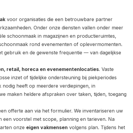
aak
voor organisaties die een betrouwbare partner
erkzaamheden. Onder onze diensten vallen onder meer
iële schoonmaak in magazijnen en productieruimtes,
en schoonmaak rond evenementen of oplevermomenten.
t gebruik en de gewenste frequentie — van dagelijkse
en, retail, horeca en evenementenlocaties
. Vaste
e inzet of tijdelijke ondersteuning bij piekperiodes
 nodig heeft op meerdere verdiepingen, in
 we maken heldere afspraken over taken, tijden, toegang
en offerte aan via het formulier. We inventariseren uw
n een voorstel met scope, planning en tarieven. Na
tarten onze
eigen vakmensen
volgens plan. Tijdens het