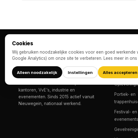
Cookies
Wij gebruiken noodzakelijke cookies voor een goed werkende we
DIENSTE
Google Analytics) om onze site te verbeteren. Lees meer in on
Reguliere 
Alleen noodzakelijk
Instellingen
Alles accepteren
Industriële
BeeClean is dé schoonmaakpartner voor
Oplevering
kantoren, VvE's, industrie en
Portiek- en
evenementen. Sinds 2015 actief vanuit
trappenhui
Nieuwegein, nationaal werkend.
Festival- en
evenement
Gevelreinig