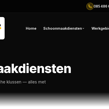
085 486 
Home
Schoonmaakdiensten
Werkgebi
akdiensten
che klussen — alles met