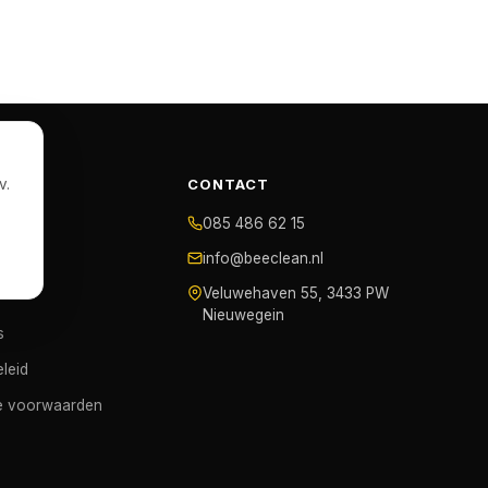
v.
AN
CONTACT
085 486 62 15
info@beeclean.nl
Veluwehaven 55, 3433 PW
Nieuwegein
s
leid
e voorwaarden