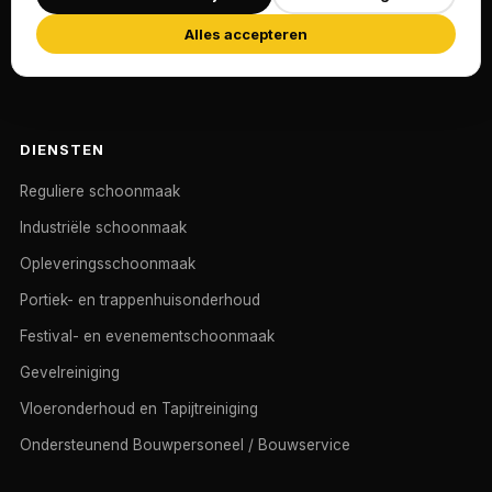
kantoren, VvE's, industrie en evenementen.
Alles accepteren
Sinds 2015 actief vanuit Nieuwegein, nationaal
werkend.
DIENSTEN
Reguliere schoonmaak
Industriële schoonmaak
Opleveringsschoonmaak
Portiek- en trappenhuisonderhoud
Festival- en evenementschoonmaak
Gevelreiniging
Vloeronderhoud en Tapijtreiniging
Ondersteunend Bouwpersoneel / Bouwservice